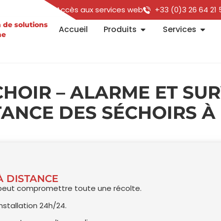
Accès aux services web
+33 (0)3 26 64 21 
n de solutions
Accueil
Produits
Services
me
CHOIR – ALARME ET SU
TANCE DES SÉCHOIRS À
À DISTANCE
 peut compromettre toute une récolte.
nstallation 24h/24.