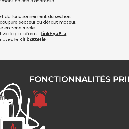
idement en cas d’anomalie
t du fonctionnement du séchoir.
 coupure secteur ou défaut moteur.
e en zone rurale.
t
via la plateforme
LinkHybPro
.
r avec le
Kit batterie
.
FONCTIONNALITÉS PRI