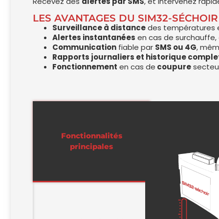
Recevez des
alertes par SMS
, et intervenez rap
LES AVANTAGES DU SIM32-SÉCHOIR
Surveillance à distance
des températures e
Alertes instantanées
en cas de surchauffe,
Communication
fiable par
SMS ou 4G
, mêm
Rapports journaliers et historique comple
Fonctionnement
en cas de
coupure
secteu
Fonctionnalités
principales