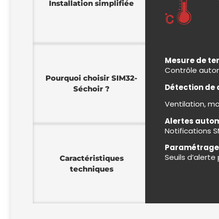
Installation simplifiée
Mesure de t
Contrôle auto
Pourquoi choisir SIM32-
Détection de
Séchoir ?​
Ventilation, m
Alertes auto
Notifications S
Paramétrage 
Seuils d’alerte
Caractéristiques
techniques