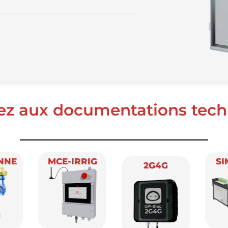
ez aux documentations tech
MCE-IRRIG
SIM32-IOT
2G4G